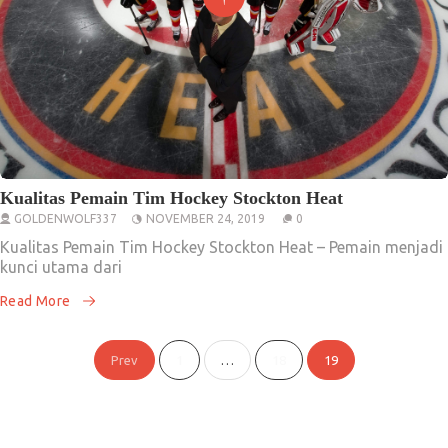
Kualitas Pemain Tim Hockey Stockton Heat
GOLDENWOLF337
NOVEMBER 24, 2019
0
Kualitas Pemain Tim Hockey Stockton Heat – Pemain menjadi
kunci utama dari
Read More
Posts
Prev
1
…
18
19
pagination