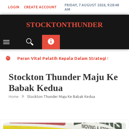
Skip
FRIDAY, 7 AUGUST 2026, 9:28:48
LOGIN
CREATE ACCOUNT
to
AM
content
STOCKTONTHUNDER
Toggle
navigation
Peran Vital Pelatih Kepala Dalam Strategi Stockton
Stockton Thunder Maju Ke
Babak Kedua
Home
Stockton Thunder Maju Ke Babak Kedua