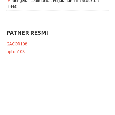
Mengenal Lebih Dekat Perjalanan Tim Stockton
Heat
PATNER RESMI
GACOR108
tiptop108
KEMAMPUAN TIM STOCTON HEAT DALAM LIGA
KONTAK KAMI
© 2022 Stocktonthunder - WordPress Theme : by
Sparkle
Themes