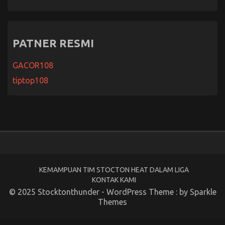
Peran Vital Pelatih Kepala Dalam Strategi Stockton
Heat
Persaingan Sengit Stockton Heat Dengan Musuh
Bebuyutan
Suasana Seru Di Stockton Arena Saat Game Day
Dimulai
Pemain Muda Berbakat Stockton Heat Yang
Bersinar Musim Ini
Mengenal Lebih Dekat Perjalanan Tim Stockton
Heat
PATNER RESMI
GACOR108