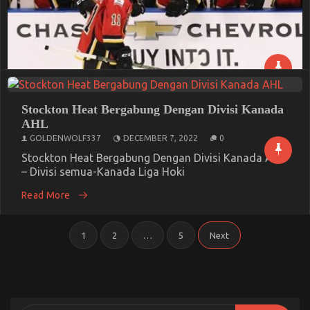
Stockton Heat Bergabung Dengan Divisi Kanada
Sejarah Stockton Heat, Hasil Pengembangan
AHL
Waralaba Hockey
GOLDENWOLF337
DECEMBER 7, 2022
0
GOLDENWOLF337
JUNE 27, 2023
0
Stockton Heat Bergabung Dengan Divisi Kanada AHL
– Divisi semua-Kanada Liga Hoki
Sejarah Stockton Heat, Hasil Pengembangan
Waralaba Hockey – The Stockton Heat adalah
Read More
Read More