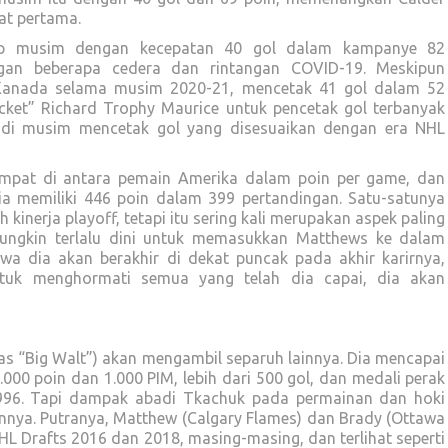
at pertama.
tiap musim dengan kecepatan 40 gol dalam kampanye 82
ngan beberapa cedera dan rintangan COVID-19. Meskipun
h Kanada selama musim 2020-21, mencetak 41 gol dalam 52
et” Richard Trophy Maurice untuk pencetak gol terbanyak
20 di musim mencetak gol yang disesuaikan dengan era NHL
eempat di antara pemain Amerika dalam poin per game, dan
a memiliki 446 poin dalam 399 pertandingan. Satu-satunya
 kinerja playoff, tetapi itu sering kali merupakan aspek paling
ungkin terlalu dini untuk memasukkan Matthews ke dalam
hwa dia akan berakhir di dekat puncak pada akhir karirnya,
ntuk menghormati semua yang telah dia capai, dia akan
ias “Big Walt”) akan mengambil separuh lainnya. Dia mencapai
000 poin dan 1.000 PIM, lebih dari 500 gol, dan medali perak
1996. Tapi dampak abadi Tkachuk pada permainan dan hoki
nnya. Putranya, Matthew (Calgary Flames) dan Brady (Ottawa
HL Drafts 2016 dan 2018, masing-masing, dan terlihat seperti