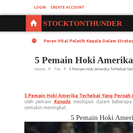
Skip
LOGIN
CREATE ACCOUNT
to
content
STOCKTONTHUNDER
Peran Vital Pelatih Kepala Dalam Strate
5 Pemain Hoki Amerika
Home
Tim
5 Pemain Hoki Amerika Terhebat Ya
5 Pemain Hoki Amerika Terhebat Yang Pernah
oleh pemain
Kanada
, meskipun dalam beberapa t
semakin meningkat.
5 Pemain Hoki Ameri