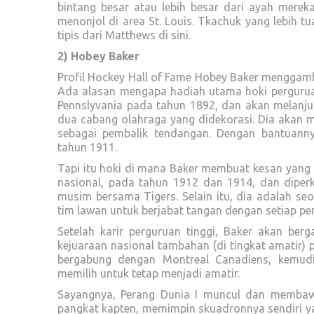
bintang besar atau lebih besar dari ayah merek
menonjol di area St. Louis. Tkachuk yang lebih tu
tipis dari Matthews di sini.
2) Hobey Baker
Profil Hockey Hall of Fame Hobey Baker menggamb
Ada alasan mengapa hadiah utama hoki perguruan
Pennslyvania pada tahun 1892, dan akan melanjut
dua cabang olahraga yang didekorasi. Dia akan 
sebagai pembalik tendangan. Dengan bantuann
tahun 1911.
Tapi itu hoki di mana Baker membuat kesan yang 
nasional, pada tahun 1912 dan 1914, dan diperk
musim bersama Tigers. Selain itu, dia adalah se
tim lawan untuk berjabat tangan dengan setiap pe
Setelah karir perguruan tinggi, Baker akan be
kejuaraan nasional tambahan (di tingkat amatir) 
bergabung dengan Montreal Canadiens, kemudia
memilih untuk tetap menjadi amatir.
Sayangnya, Perang Dunia I muncul dan membawa 
pangkat kapten, memimpin skuadronnya sendiri y