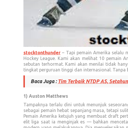
stocktonthunder
– Tapi pemain Amerika selalu m
Hockey League. Kami akan melihat 10 pemain A
sebutan terhormat. Kami akan menilai tidak hany
tingkat perguruan tinggi dan internasional. Tanpa ba
Baca Juga :
Tim Terbaik NTDP AS, Setahu
1) Auston Matthews
Tampaknya terlalu dini untuk menunjuk seseora
sebagai pemain hebat sepanjang masa, tetapi suli
Pemain Amerika ketujuh yang membuat draft pert
elit liga saat ia menginjak es — bahkan mencet
modern yang melakukannya. Dia menyelesaikan 