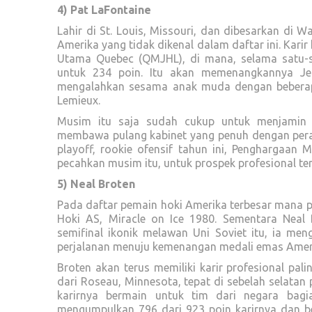
4) Pat LaFontaine
Lahir di St. Louis, Missouri, dan dibesarkan di 
Amerika yang tidak dikenal dalam daftar ini. Kari
Utama Quebec (QMJHL), di mana, selama satu-
untuk 234 poin. Itu akan memenangkannya Jea
mengalahkan sesama anak muda dengan beberap
Lemieux.
Musim itu saja sudah cukup untuk menjamin L
membawa pulang kabinet yang penuh dengan pera
playoff, rookie ofensif tahun ini, Penghargaan
pecahkan musim itu, untuk prospek profesional ter
5) Neal Broten
Pada daftar pemain hoki Amerika terbesar mana 
Hoki AS, Miracle on Ice 1980. Sementara Neal
semifinal ikonik melawan Uni Soviet itu, ia me
perjalanan menuju kemenangan medali emas Ameri
Broten akan terus memiliki karir profesional pal
dari Roseau, Minnesota, tepat di sebelah selata
karirnya bermain untuk tim dari negara bagi
mengumpulkan 796 dari 923 poin karirnya dan be