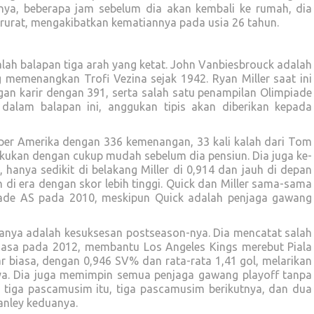
snya, beberapa jam sebelum dia akan kembali ke rumah, dia
rurat, mengakibatkan kematiannya pada usia 26 tahun.
alah balapan tiga arah yang ketat. John Vanbiesbrouck adalah
 memenangkan Trofi Vezina sejak 1942. Ryan Miller saat ini
 karir dengan 391, serta salah satu penampilan Olimpiade
alam balapan ini, anggukan tipis akan diberikan kepada
kiper Amerika dengan 336 kemenangan, 33 kali kalah dari Tom
lakukan dengan cukup mudah sebelum dia pensiun. Dia juga ke-
hanya sedikit di belakang Miller di 0,914 dan jauh di depan
 di era dengan skor lebih tinggi. Quick dan Miller sama-sama
ade AS pada 2010, meskipun Quick adalah penjaga gawang
anya adalah kesuksesan postseason-nya. Dia mencatat salah
 masa pada 2012, membantu Los Angeles Kings merebut Piala
r biasa, dengan 0,946 SV% dan rata-rata 1,41 gol, melarikan
a. Dia juga memimpin semua penjaga gawang playoff tanpa
n tiga pascamusim itu, tiga pascamusim berikutnya, dan dua
anley keduanya.