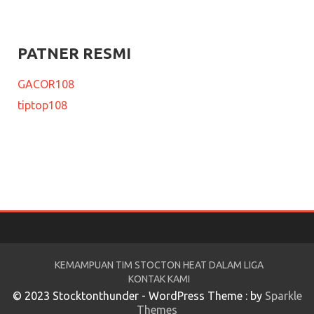
PATNER RESMI
GACOR108
tiptop108
KEMAMPUAN TIM STOCTON HEAT DALAM LIGA
KONTAK KAMI
© 2023 Stocktonthunder - WordPress Theme : by
Sparkle
Themes