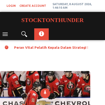
Skip
SATURDAY, 8 AUGUST 2026,
LOGIN
CREATE ACCOUNT
to
1:46:11 AM
content
STOCKTONTHUNDER
Toggle
navigation
Peran Vital Pelatih Kepala Dalam Strategi Stockton
Blog