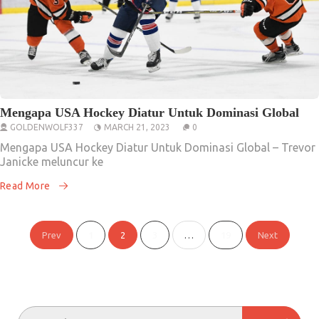
Mengapa USA Hockey Diatur Untuk Dominasi Global
GOLDENWOLF337
MARCH 21, 2023
0
Mengapa USA Hockey Diatur Untuk Dominasi Global – Trevor
Janicke meluncur ke
Read More
Posts
Prev
1
2
3
…
19
Next
pagination