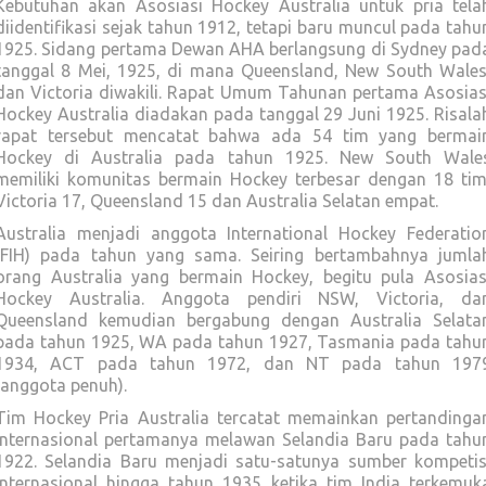
Kebutuhan akan Asosiasi Hockey Australia untuk pria tela
diidentifikasi sejak tahun 1912, tetapi baru muncul pada tahu
1925. Sidang pertama Dewan AHA berlangsung di Sydney pad
tanggal 8 Mei, 1925, di mana Queensland, New South Wales
dan Victoria diwakili. Rapat Umum Tahunan pertama Asosias
Hockey Australia diadakan pada tanggal 29 Juni 1925. Risala
rapat tersebut mencatat bahwa ada 54 tim yang bermai
Hockey di Australia pada tahun 1925. New South Wale
memiliki komunitas bermain Hockey terbesar dengan 18 tim
Victoria 17, Queensland 15 dan Australia Selatan empat.
Australia menjadi anggota International Hockey Federatio
(FIH) pada tahun yang sama. Seiring bertambahnya jumla
orang Australia yang bermain Hockey, begitu pula Asosias
Hockey Australia. Anggota pendiri NSW, Victoria, da
Queensland kemudian bergabung dengan Australia Selata
pada tahun 1925, WA pada tahun 1927, Tasmania pada tahu
1934, ACT pada tahun 1972, dan NT pada tahun 197
(anggota penuh).
Tim Hockey Pria Australia tercatat memainkan pertandinga
internasional pertamanya melawan Selandia Baru pada tahu
1922. Selandia Baru menjadi satu-satunya sumber kompetis
internasional hingga tahun 1935 ketika tim India terkemuk