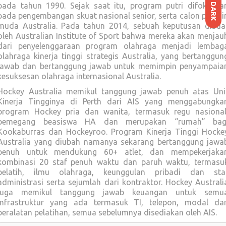
pada tahun 1990. Sejak saat itu, program putri difokuska
DARK
pada pengembangan skuat nasional senior, serta calon pemai
muda Australia. Pada tahun 2014, sebuah keputusan dibua
oleh Australian Institute of Sport bahwa mereka akan menjau
dari penyelenggaraan program olahraga menjadi lembag
olahraga kinerja tinggi strategis Australia, yang bertanggun
jawab dan bertanggung jawab untuk memimpin penyampaia
kesuksesan olahraga internasional Australia.
Hockey Australia memikul tanggung jawab penuh atas Uni
Kinerja Tingginya di Perth dari AIS yang menggabungka
program Hockey pria dan wanita, termasuk regu nasional
pemegang beasiswa HA dan merupakan “rumah” bag
Kookaburras dan Hockeyroo. Program Kinerja Tinggi Hocke
Australia yang diubah namanya sekarang bertanggung jawa
penuh untuk mendukung 60+ atlet, dan mempekerjaka
kombinasi 20 staf penuh waktu dan paruh waktu, termasu
pelatih, ilmu olahraga, keunggulan pribadi dan sta
administrasi serta sejumlah dari kontraktor. Hockey Australi
juga memikul tanggung jawab keuangan untuk semu
infrastruktur yang ada termasuk TI, telepon, modal da
peralatan pelatihan, semua sebelumnya disediakan oleh AIS.