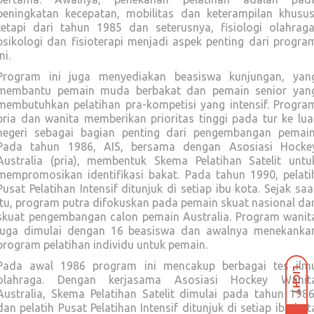
peningkatan kecepatan, mobilitas dan keterampilan khusus
tetapi dari tahun 1985 dan seterusnya, fisiologi olahraga
psikologi dan fisioterapi menjadi aspek penting dari progra
ni.
Program ini juga menyediakan beasiswa kunjungan, yan
membantu pemain muda berbakat dan pemain senior yan
membutuhkan pelatihan pra-kompetisi yang intensif. Progra
pria dan wanita memberikan prioritas tinggi pada tur ke lua
negeri sebagai bagian penting dari pengembangan pemain
Pada tahun 1986, AIS, bersama dengan Asosiasi Hocke
Australia (pria), membentuk Skema Pelatihan Satelit untu
mempromosikan identifikasi bakat. Pada tahun 1990, pelati
Pusat Pelatihan Intensif ditunjuk di setiap ibu kota. Sejak saa
itu, program putra difokuskan pada pemain skuat nasional da
skuat pengembangan calon pemain Australia. Program wanit
juga dimulai dengan 16 beasiswa dan awalnya menekanka
program pelatihan individu untuk pemain.
Pada awal 1986 program ini mencakup berbagai tes ilm
LIGHT
olahraga. Dengan kerjasama Asosiasi Hockey Wanit
Australia, Skema Pelatihan Satelit dimulai pada tahun 1986
dan pelatih Pusat Pelatihan Intensif ditunjuk di setiap ibu kot