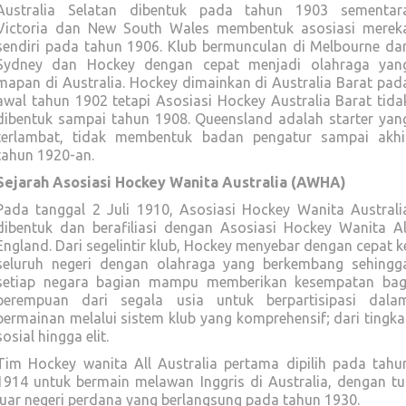
Australia Selatan dibentuk pada tahun 1903 sementar
Victoria dan New South Wales membentuk asosiasi merek
sendiri pada tahun 1906. Klub bermunculan di Melbourne da
Sydney dan Hockey dengan cepat menjadi olahraga yan
mapan di Australia. Hockey dimainkan di Australia Barat pad
awal tahun 1902 tetapi Asosiasi Hockey Australia Barat tida
dibentuk sampai tahun 1908. Queensland adalah starter yan
terlambat, tidak membentuk badan pengatur sampai akhi
tahun 1920-an.
Sejarah Asosiasi Hockey Wanita Australia (AWHA)
Pada tanggal 2 Juli 1910, Asosiasi Hockey Wanita Australi
dibentuk dan berafiliasi dengan Asosiasi Hockey Wanita Al
England. Dari segelintir klub, Hockey menyebar dengan cepat k
seluruh negeri dengan olahraga yang berkembang sehingg
setiap negara bagian mampu memberikan kesempatan bag
perempuan dari segala usia untuk berpartisipasi dala
permainan melalui sistem klub yang komprehensif; dari tingka
sosial hingga elit.
Tim Hockey wanita All Australia pertama dipilih pada tahu
1914 untuk bermain melawan Inggris di Australia, dengan tu
luar negeri perdana yang berlangsung pada tahun 1930.