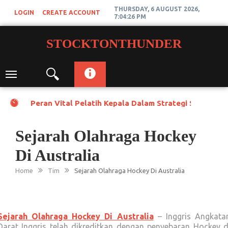
Skip
THURSDAY, 6 AUGUST 2026,
LOGIN
CREATE ACCOUNT
to
7:04:26 PM
content
STOCKTONTHUNDER
Toggle
navigation
Peran Vital Pelatih Kepala Dalam Strategi Stockton
Sejarah Olahraga Hockey
Di Australia
Home
Tim
Sejarah Olahraga Hockey Di Australia
Sejarah Olahraga Hockey Di Australia
– Inggris Angkata
Darat Inggris telah dikreditkan dengan penyebaran Hockey d