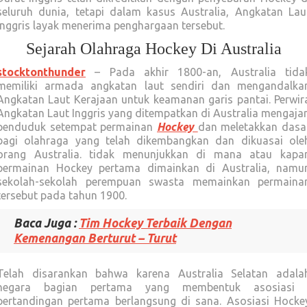
seluruh dunia, tetapi dalam kasus Australia, Angkatan Lau
Inggris layak menerima penghargaan tersebut.
Sejarah Olahraga Hockey Di Australia
stocktonthunder
– Pada akhir 1800-an, Australia tida
memiliki armada angkatan laut sendiri dan mengandalka
Angkatan Laut Kerajaan untuk keamanan garis pantai. Perwir
Angkatan Laut Inggris yang ditempatkan di Australia mengajar
penduduk setempat permainan
Hockey
dan meletakkan dasa
bagi olahraga yang telah dikembangkan dan dikuasai ole
orang Australia. tidak menunjukkan di mana atau kapa
permainan Hockey pertama dimainkan di Australia, namu
sekolah-sekolah perempuan swasta memainkan permaina
tersebut pada tahun 1900.
Baca Juga :
Tim Hockey Terbaik Dengan
Kemenangan Berturut – Turut
Telah disarankan bahwa karena Australia Selatan adala
negara bagian pertama yang membentuk asosiasi 
pertandingan pertama berlangsung di sana. Asosiasi Hocke