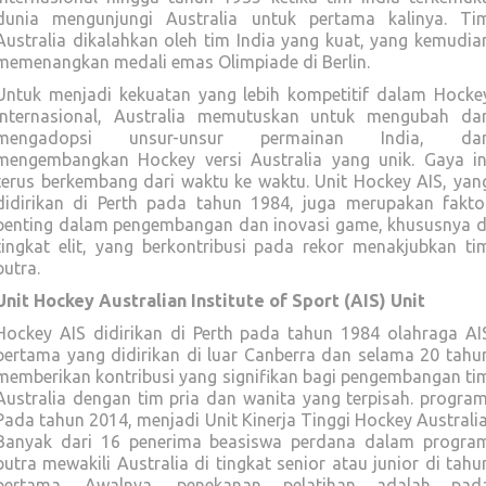
dunia mengunjungi Australia untuk pertama kalinya. Ti
Australia dikalahkan oleh tim India yang kuat, yang kemudia
memenangkan medali emas Olimpiade di Berlin.
Untuk menjadi kekuatan yang lebih kompetitif dalam Hocke
internasional, Australia memutuskan untuk mengubah da
mengadopsi unsur-unsur permainan India, da
mengembangkan Hockey versi Australia yang unik. Gaya in
terus berkembang dari waktu ke waktu. Unit Hockey AIS, yan
didirikan di Perth pada tahun 1984, juga merupakan fakto
penting dalam pengembangan dan inovasi game, khususnya d
tingkat elit, yang berkontribusi pada rekor menakjubkan ti
putra.
Unit Hockey Australian Institute of Sport (AIS) Unit
Hockey AIS didirikan di Perth pada tahun 1984 olahraga AI
pertama yang didirikan di luar Canberra dan selama 20 tahu
memberikan kontribusi yang signifikan bagi pengembangan ti
Australia dengan tim pria dan wanita yang terpisah. program
Pada tahun 2014, menjadi Unit Kinerja Tinggi Hockey Australia
Banyak dari 16 penerima beasiswa perdana dalam progra
putra mewakili Australia di tingkat senior atau junior di tahu
pertama. Awalnya, penekanan pelatihan adalah pad