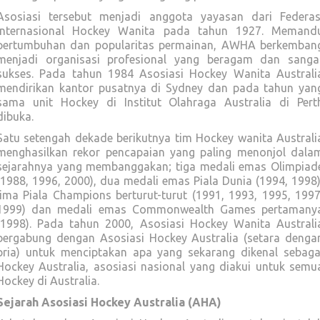
Asosiasi tersebut menjadi anggota yayasan dari Federas
Internasional Hockey Wanita pada tahun 1927. Memand
pertumbuhan dan popularitas permainan, AWHA berkemban
menjadi organisasi profesional yang beragam dan sanga
sukses. Pada tahun 1984 Asosiasi Hockey Wanita Australi
mendirikan kantor pusatnya di Sydney dan pada tahun yan
sama unit Hockey di Institut Olahraga Australia di Pert
dibuka.
Satu setengah dekade berikutnya tim Hockey wanita Australi
menghasilkan rekor pencapaian yang paling menonjol dala
sejarahnya yang membanggakan; tiga medali emas Olimpiad
(1988, 1996, 2000), dua medali emas Piala Dunia (1994, 1998)
lima Piala Champions berturut-turut (1991, 1993, 1995, 1997
1999) dan medali emas Commonwealth Games pertamany
(1998). Pada tahun 2000, Asosiasi Hockey Wanita Australi
bergabung dengan Asosiasi Hockey Australia (setara denga
pria) untuk menciptakan apa yang sekarang dikenal sebaga
Hockey Australia, asosiasi nasional yang diakui untuk semu
Hockey di Australia.
Sejarah Asosiasi Hockey Australia (AHA)