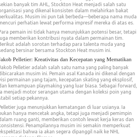
sekian banyak tim AHL, Stockton Heat menjadi salah satu
organisasi yang dikenal konsisten dalam melahirkan bakat
berkualitas. Musim ini pun tak berbeda—beberapa nama muda
mencuri perhatian lewat performa impresif mereka di atas es.
Para pemain ini tidak hanya menunjukkan potensi besar, tetapi
juga memberikan kontribusi nyata dalam permainan tim.
Berikut adalah sorotan terhadap para talenta muda yang
sedang bersinar bersama Stockton Heat musim ini.
Jakob Pelletier: Kreativitas dan Kecepatan yang Mematikan
Jakob Pelletier adalah salah satu nama yang paling banyak
dibicarakan musim ini. Pemain asal Kanada ini dikenal dengan
visi permainan yang tajam, kecepatan skating yang eksplosif,
dan kemampuan playmaking yang luar biasa. Sebagai forward,
ia menjadi motor serangan utama dengan koleksi poin yang
stabil setiap pekannya.
Pelletier juga menunjukkan kematangan di luar usianya. Ia
bukan hanya mencetak angka, tetapi juga menjadi pemimpin
dalam ruang ganti, memberikan contoh lewat kerja keras dan
konsistensi. Penampilannya musim ini semakin memperkuat
ekspektasi bahwa ia akan segera dipanggil naik ke NHL