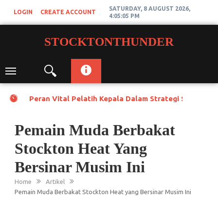
Skip
SATURDAY, 8 AUGUST 2026,
LOGIN
CREATE ACCOUNT
to
4:05:05 PM
content
STOCKTONTHUNDER
Toggle
navigation
Peran Vital Pelatih Kepala Dalam Strategi Stockton
Pemain Muda Berbakat
Stockton Heat Yang
Bersinar Musim Ini
Home
Artikel
Pemain Muda Berbakat Stockton Heat yang Bersinar Musim Ini