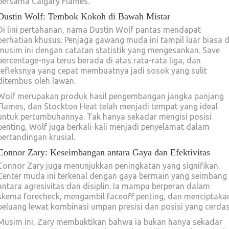
bersama Calgary Flames.
Dustin Wolf: Tembok Kokoh di Bawah Mistar
Di lini pertahanan, nama Dustin Wolf pantas mendapat
perhatian khusus. Penjaga gawang muda ini tampil luar biasa d
musim ini dengan catatan statistik yang mengesankan. Save
percentage-nya terus berada di atas rata-rata liga, dan
refleksnya yang cepat membuatnya jadi sosok yang sulit
ditembus oleh lawan.
Wolf merupakan produk hasil pengembangan jangka panjang
Flames, dan Stockton Heat telah menjadi tempat yang ideal
untuk pertumbuhannya. Tak hanya sekadar mengisi posisi
penting, Wolf juga berkali-kali menjadi penyelamat dalam
pertandingan krusial.
Connor Zary: Keseimbangan antara Gaya dan Efektivitas
Connor Zary juga menunjukkan peningkatan yang signifikan.
Center muda ini terkenal dengan gaya bermain yang seimbang
antara agresivitas dan disiplin. Ia mampu berperan dalam
skema forecheck, mengambil faceoff penting, dan menciptaka
peluang lewat kombinasi umpan presisi dan posisi yang cerdas
Musim ini, Zary membuktikan bahwa ia bukan hanya sekadar