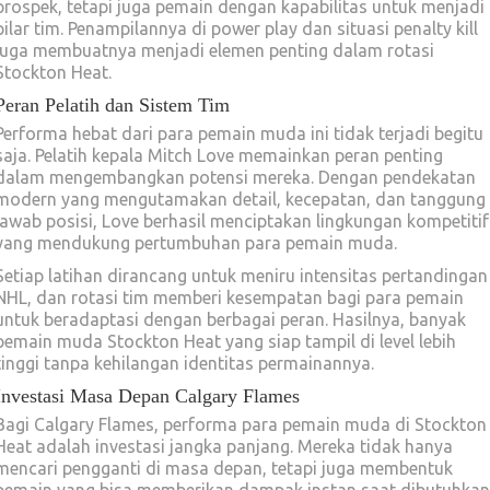
prospek, tetapi juga pemain dengan kapabilitas untuk menjadi
pilar tim. Penampilannya di power play dan situasi penalty kill
juga membuatnya menjadi elemen penting dalam rotasi
Stockton Heat.
Peran Pelatih dan Sistem Tim
Performa hebat dari para pemain muda ini tidak terjadi begitu
saja. Pelatih kepala Mitch Love memainkan peran penting
dalam mengembangkan potensi mereka. Dengan pendekatan
modern yang mengutamakan detail, kecepatan, dan tanggung
jawab posisi, Love berhasil menciptakan lingkungan kompetitif
yang mendukung pertumbuhan para pemain muda.
Setiap latihan dirancang untuk meniru intensitas pertandingan
NHL, dan rotasi tim memberi kesempatan bagi para pemain
untuk beradaptasi dengan berbagai peran. Hasilnya, banyak
pemain muda Stockton Heat yang siap tampil di level lebih
tinggi tanpa kehilangan identitas permainannya.
Investasi Masa Depan Calgary Flames
Bagi Calgary Flames, performa para pemain muda di Stockton
Heat adalah investasi jangka panjang. Mereka tidak hanya
mencari pengganti di masa depan, tetapi juga membentuk
pemain yang bisa memberikan dampak instan saat dibutuhkan