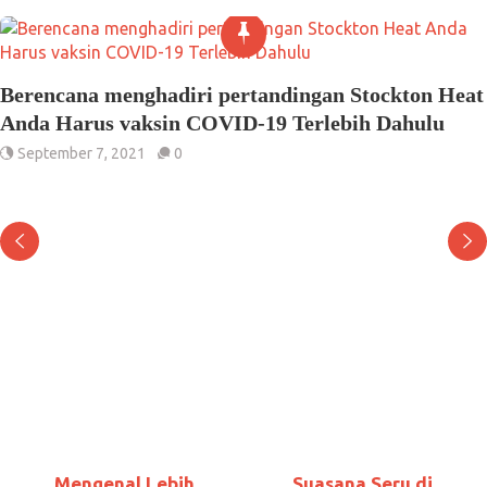
 Heat
u
Beberapa Peristiwa Yang Mengubah Olahrag
Hockey
April 28, 2022
0
Mengenal Lebih
Suasana Seru di