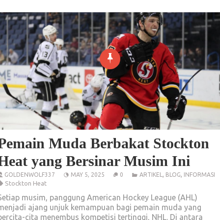
Pemain Muda Berbakat Stockton
Heat yang Bersinar Musim Ini
,
,
GOLDENWOLF337
MAY 5, 2025
0
ARTIKEL
BLOG
INFORMASI
Stockton Heat
Setiap musim, panggung American Hockey League (AHL)
menjadi ajang unjuk kemampuan bagi pemain muda yang
bercita-cita menembus kompetisi tertinggi, NHL. Di antara