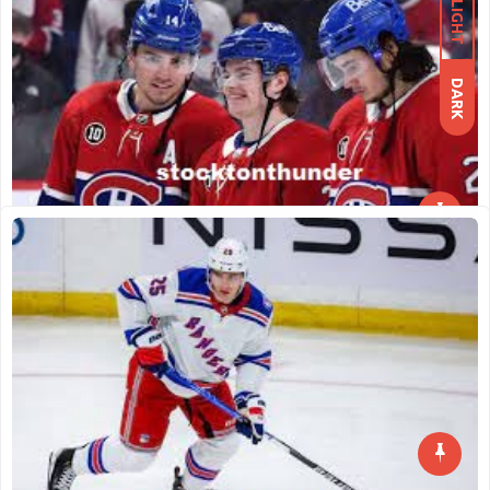
Tim USA Mengumumkan Tim Hoki Untuk
LIGHT
Beijing 2022
GOLDENWOLF337
JULY 28, 2022
0
Tim USA Mengumumkan Tim Hoki Untuk Beijing
DARK
2022 – Tidak ada pemain
Read More
Mengulas Lebih Jauh Tentang Montreal
Canadiens
GOLDENWOLF337
JULY 21, 2022
0
Mengulas Lebih Jauh Tentang Montreal Canadiens –
Montreal Canadiens (Prancis: Les Canadiens
Read More