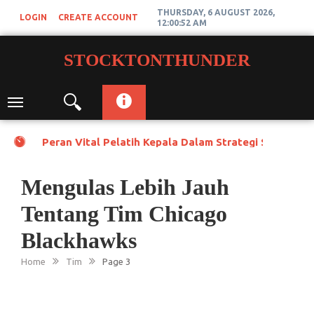
Skip
THURSDAY, 6 AUGUST 2026,
LOGIN
CREATE ACCOUNT
to
12:00:53 AM
content
STOCKTONTHUNDER
Toggle
navigation
Peran Vital Pelatih Kepala Dalam Strategi Stockton
Mengulas Lebih Jauh
Tentang Tim Chicago
Blackhawks
Home
Tim
Page 3