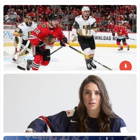
Mengulas Lebih Jauh Tentang Tim Chicago
Blackhawks
GOLDENWOLF337
AUGUST 27, 2022
0
Mengulas Lebih Jauh Tentang Tim Chicago
Blackhawks – Chicago Blackhawks (ejaan Black
Read More