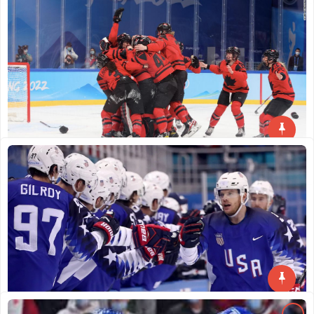
Pemain Hoki Amerika Terbaik Di NHL
GOLDENWOLF337
AUGUST 20, 2022
0
Pemain Hoki Amerika Terbaik Di NHL – National
Hockey League adalah salah
Read More
Kanada Memenangkan Emas Olimpiade di Hoki
Wanita, Menggulingkan Saingan Tim USA
GOLDENWOLF337
AUGUST 12, 2022
0
Kanada Memenangkan Emas Olimpiade di Hoki
Wanita, Menggulingkan Saingan Tim USA –
Read More