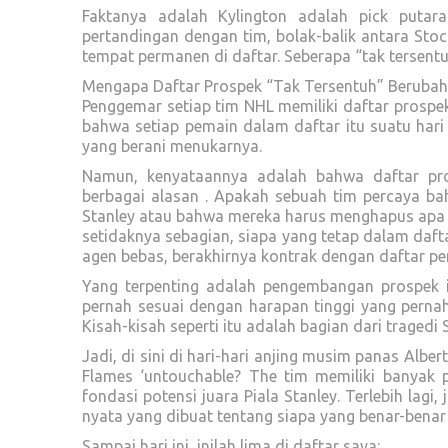
Faktanya adalah Kylington adalah pick puta
pertandingan dengan tim, bolak-balik antara St
tempat permanen di daftar. Seberapa “tak tersentuh
Mengapa Daftar Prospek “Tak Tersentuh” Berubah
Penggemar setiap tim NHL memiliki daftar prospe
bahwa setiap pemain dalam daftar itu suatu hari
yang berani menukarnya.
Namun, kenyataannya adalah bahwa daftar pr
berbagai alasan . Apakah sebuah tim percaya b
Stanley atau bahwa mereka harus menghapus apa
setidaknya sebagian, siapa yang tetap dalam daft
agen bebas, berakhirnya kontrak dengan daftar pe
Yang terpenting adalah pengembangan prospek it
pernah sesuai dengan harapan tinggi yang pern
Kisah-kisah seperti itu adalah bagian dari tragedi
Jadi, di sini di hari-hari anjing musim panas Albe
Flames ‘untouchable? The tim memiliki banyak p
fondasi potensi juara Piala Stanley. Terlebih lagi,
nyata yang dibuat tentang siapa yang benar-benar 
Sampai hari ini, inilah lima di daftar saya: