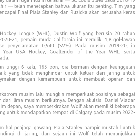
ey dalam tiga musim terakhir — St. Louis Blues pada 2018-19
ir — telah menetapkan bahwa ukuran itu penting. Tim yang
capai Final Piala Stanley dan Ruzicka akan berusaha keras
 Hockey League (WHL), Dustin Wolf yang berusia 20 tahun
2020-21, pemain muda California ini memiliki 1,8 gol-lawan
se penyelamatan 0,940 (SV%). Pada musim 2019-20, ia
 Year USA Hockey, Goaltender of the Year WHL, serta
ada.
 tinggi 6 kaki, 165 pon, dia bermain dengan keunggulan
ik yang tidak menghindar untuk keluar dari jaring untuk
laymaker dengan kemampuan untuk membuat operan dan
kstrom musim lalu mungkin memperkuat posisinya sebagai
 dari lima musim berikutnya. Dengan akuisisi Daniel Vladar
sim depan, saya memperkirakan Wolf akan memiliki beberapa
ing untuk mendapatkan tempat di Calgary pada musim 2022-
 hal penjaga gawang. Piala Stanley hampir mustahil untuk
dingi di jaring, dan sejauh ini Wolf telah menunjukkan