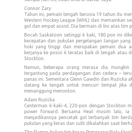
Connor Zary
Tahun ini, pemain tengah berusia 19 tahun itu m
Western Hockey League (WHL) dan memainkan sem
gol dan empat assist. Dia bermain di lini atas ti
Bocah Saskatoon setinggi 6 kaki, 180 pon ini di
kecepatan dan pukulan pergelangan tangan yang h
hoki yang tinggi dan merupakan pemain dua a
kerjanya ke posisi 6 teratas baik di tengah ata
Stockton.
Namun, beberapa orang merasa dia mungkin m
tergantung pada perdagangan dan cedera – ter
panas ini. Sementara Glenn Gawdin dan Ruzicka a
datang ke tengah untuk mencuri tempat jika d
menanggung menonton.
Adam Ruzicka
Centerman 6-kaki-4, 220-pon dengan Stockton me
power forward. Bersama Heat musim lalu, ia
menjadikannya pencetak gol terbanyak tim berda
pukulan yang keras dan sulit dikalahkan saat ber