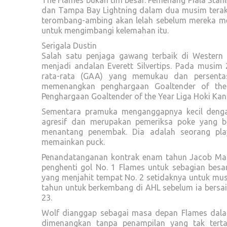
The Flames bukan tim besar. Pemenang Piala Stanl
dan Tampa Bay Lightning dalam dua musim terakh
terombang-ambing akan lelah sebelum mereka men
untuk mengimbangi kelemahan itu.
Serigala Dustin
Salah satu penjaga gawang terbaik di Western
menjadi andalan Everett Silvertips. Pada musim 
rata-rata (GAA) yang memukau dan persenta
memenangkan penghargaan Goaltender of the
Penghargaan Goaltender of the Year Liga Hoki Kan
Sementara pramuka menganggapnya kecil dengan
agresif dan merupakan pemeriksa poke yang ba
menantang penembak. Dia adalah seorang p
memainkan puck.
Penandatanganan kontrak enam tahun Jacob Mar
penghenti gol No. 1 Flames untuk sebagian besar
yang menjahit tempat No. 2 setidaknya untuk mu
tahun untuk berkembang di AHL sebelum ia bersa
23.
Wolf dianggap sebagai masa depan Flames dalam
dimenangkan tanpa penampilan yang tak tertan