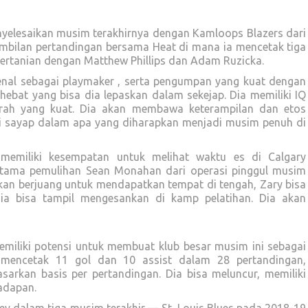
enyelesaikan musim terakhirnya dengan Kamloops Blazers dari
bilan pertandingan bersama Heat di mana ia mencetak tiga
m pertanian dengan Matthew Phillips dan Adam Ruzicka.
kenal sebagai playmaker , serta pengumpan yang kuat dengan
ebat yang bisa dia lepaskan dalam sekejap. Dia memiliki IQ
rah yang kuat. Dia akan membawa keterampilan dan etos
u di sayap dalam apa yang diharapkan menjadi musim penuh di
emiliki kesempatan untuk melihat waktu es di Calgary
utama pemulihan Sean Monahan dari operasi pinggul musim
kan berjuang untuk mendapatkan tempat di tengah, Zary bisa
ia bisa tampil mengesankan di kamp pelatihan. Dia akan
miliki potensi untuk membuat klub besar musim ini sebagai
 mencetak 11 gol dan 10 assist dalam 28 pertandingan,
sarkan basis per pertandingan. Dia bisa meluncur, memiliki
hadapan.