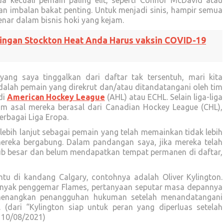
ua kecuali pemain paling elit, seperti Connor McDavid atau
n imbalan bakat penting. Untuk menjadi sinis, hampir semua
enar dalam bisnis hoki yang kejam.
ingan Stockton Heat Anda Harus vaksin COVID-19
ang saya tinggalkan dari daftar tak tersentuh, mari kita
 adalah pemain yang direkrut dan/atau ditandatangani oleh tim
di
American Hockey League
(AHL) atau ECHL. Selain liga-liga
 tim asal mereka berasal dari Canadian Hockey League (CHL),
rbagai Liga Eropa.
 lebih lanjut sebagai pemain yang telah memainkan tidak lebih
ereka bergabung. Dalam pandangan saya, jika mereka telah
ub besar dan belum mendapatkan tempat permanen di daftar,
ntu di kandang Calgary, contohnya adalah Oliver Kylington.
banyak penggemar Flames, pertanyaan seputar masa depannya
menangkan penangguhan hukuman setelah menandatangani
 (dari “Kylington siap untuk peran yang diperluas setelah
 10/08/2021)