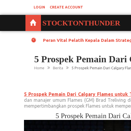
Skip
LOGIN
CREATE ACCOUNT
to
content
STOCKTONTHUNDER
Persaingan Sengit Stockton Heat Deng
5 Prospek Pemain Dari
Home
Berita
5 Prospek Pemain Dari Calgary Fl
5 Prospek Pemain Dari Calgary Flames untuk 
dan manajer umum Flames (GM) Brad Treliving di
mempertimbangkan prospek Flames untuk memper
5 Prospek Pemain Dari Ca