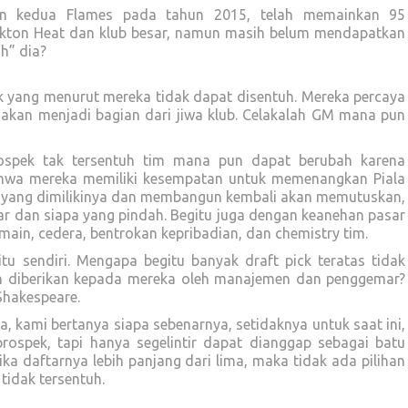
ran kedua Flames pada tahun 2015, telah memainkan 95
ockton Heat dan klub besar, namun masih belum mendapatkan
” ​​dia?
k yang menurut mereka tidak dapat disentuh. Mereka percaya
 akan menjadi bagian dari jiwa klub. Celakalah GM mana pun
ospek tak tersentuh tim mana pun dapat berubah karena
ahwa mereka memiliki kesempatan untuk memenangkan Piala
 yang dimilikinya dan membangun kembali akan memutuskan,
ar dan siapa yang pindah. Begitu juga dengan keanehan pasar
main, cedera, bentrokan kepribadian, dan chemistry tim.
u sendiri. Mengapa begitu banyak draft pick teratas tidak
ah diberikan kepada mereka oleh manajemen dan penggemar?
 Shakespeare.
rta, kami bertanya siapa sebenarnya, setidaknya untuk saat ini,
rospek, tapi hanya segelintir dapat dianggap sebagai batu
 jika daftarnya lebih panjang dari lima, maka tidak ada pilihan
tidak tersentuh.