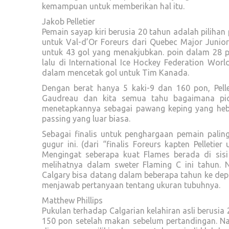
kemampuan untuk memberikan hal itu.
Jakob Pelletier
Pemain sayap kiri berusia 20 tahun adalah piliha
untuk Val-d’Or Foreurs dari Quebec Major Junio
untuk 43 gol yang menakjubkan. poin dalam 28 
lalu di International Ice Hockey Federation Wo
dalam mencetak gol untuk Tim Kanada.
Dengan berat hanya 5 kaki-9 dan 160 pon, Pell
Gaudreau dan kita semua tahu bagaimana pic
menetapkannya sebagai pawang keping yang heba
passing yang luar biasa.
Sebagai finalis untuk penghargaan pemain palin
gugur ini. (dari “finalis Foreurs kapten Pelle
Mengingat seberapa kuat Flames berada di sisi
melihatnya dalam sweter Flaming C ini tahun. 
Calgary bisa datang dalam beberapa tahun ke depa
menjawab pertanyaan tentang ukuran tubuhnya.
Matthew Phillips
Pukulan terhadap Calgarian kelahiran asli berusia
150 pon setelah makan sebelum pertandingan. Na