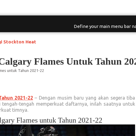
Define your main menu bar na
an Musuh Bebuyutan
 Calgary Flames Untuk Tahun 20
ames untuk Tahun 2021-22
Tahun 2021-22
– Dengan musim baru yang akan segera tiba
 tengah-tengah memperkuat daftarnya, inilah saatnya untuk
kuat timnya.
lgary Flames untuk Tahun 2021-22