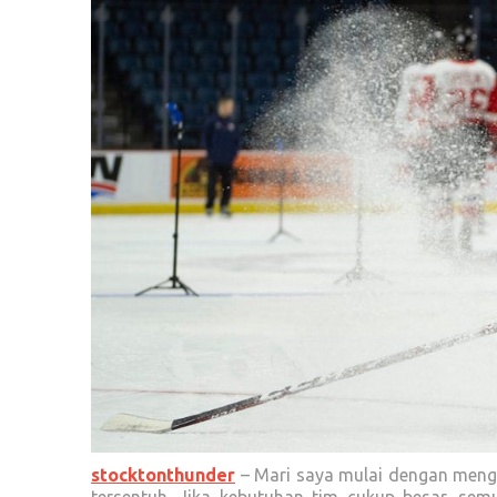
stocktonthunder
– Mari saya mulai dengan menga