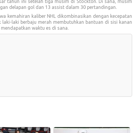
ar tahun ini setelah tiga musim di Stockton. Di sana, musim
ngan delapan gol dan 13 assist dalam 30 pertandingan.
awa kemahiran kaliber NHL dikombinasikan dengan kecepatan
k laki-laki berbaju merah membutuhkan bantuan di sisi kanan
k mendapatkan waktu es di sana.