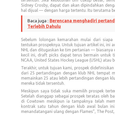
tersentuh. Jika kebutuhan tim cukup besar, sem
Sidney Crosby, dapat dan akan dipindahkan denga
hal dijual — dengan harga tertentu. Itu terutama b
Baca juga :
Berencana menghadiri pertand
Terlebih Dahulu
Sebelum lolongan kemarahan mulai dari siapa y
tentukan prospeknya. Untuk tujuan artikel ini, ini
NHL dan ditugaskan ke tim pertanian — biasanya 
kecil ini, draft picks dapat terus bermain untuk
NCAA, United States Hockey League (USHL) atau be
Terakhir, untuk tujuan kami, prospek didefinisikan
dari 25 pertandingan dengan klub NHL tempat m
memainkan 25 atau lebih pertandingan dengan kl
mereka tidak tersentuh.
Meskipun saya tidak suka memilih prospek terte
Setelah dianggap sebagai prospek teratas oleh 
di Cowtown meskipun ia tampaknya telah me
kontrak satu tahun dengan klub awal bulan ini.
menandatangani ulang dengan Flames”, The Post,