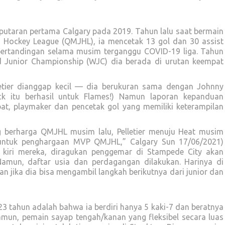
n putaran pertama Calgary pada 2019. Tahun lalu saat bermain
r Hockey League (QMJHL), ia mencetak 13 gol dan 30 assist
pertandingan selama musim terganggu COVID-19 liga. Tahun
rld Junior Championship (WJC) dia berada di urutan keempat
etier dianggap kecil — dia berukuran sama dengan Johnny
k itu berhasil untuk Flames!) Namun laporan kepanduan
t, playmaker dan pencetak gol yang memiliki keterampilan
g berharga QMJHL musim lalu, Pelletier menuju Heat musim
tier untuk penghargaan MVP QMJHL,” Calgary Sun 17/06/2021)
 kiri mereka, diragukan penggemar di Stampede City akan
Namun, daftar usia dan perdagangan dilakukan. Harinya di
n jika dia bisa mengambil langkah berikutnya dari junior dan
 23 tahun adalah bahwa ia berdiri hanya 5 kaki-7 dan beratnya
mun, pemain sayap tengah/kanan yang fleksibel secara luas